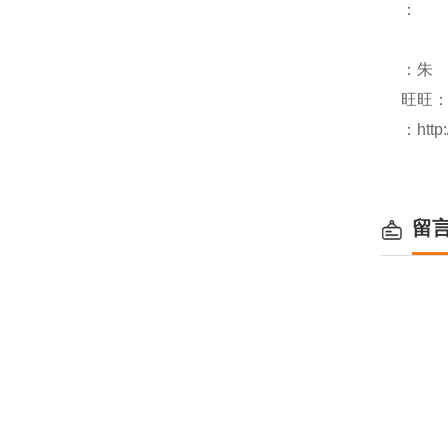
：
：朱
旺旺
：http
留