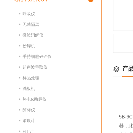
呼吸仪
无菌隔离
微波消解仪
粉碎机
手持细胞破碎仪
超声波萃取仪
产
样品处理
洗板机
热电fc酶标仪
酶标仪
5B-
浓度计
器，此
PH 计