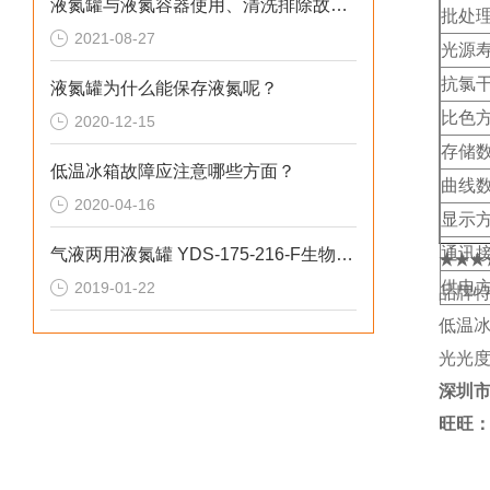
液氮罐与液氮容器使用、清洗排除故障、选购、保修
批处
2021-08-27
光源
抗氯
液氮罐为什么能保存液氮呢？
比色
2020-12-15
存储
低温冰箱故障应注意哪些方面？
曲线
2020-04-16
显示
通讯
气液两用液氮罐 YDS-175-216-F生物容器
★★★
供电
2019-01-22
品牌特
低温
光光度
深圳
旺旺