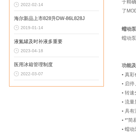
于
精
2022-02-14
了MO
海尔新品上市828升DW-86L828J
2019-01-14
蠕动
蠕动泵
液氮罐及时补液多重要
2023-04-18
医用冰箱管理制度
功能
2022-03-07
•
真彩
•
启停
• 转
•
流量
• 具
• *“
简
•
蠕动