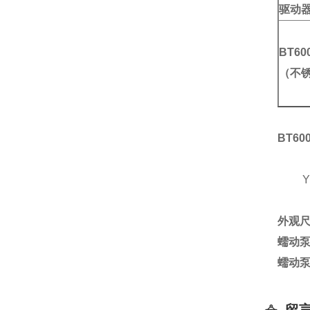
驱动
BT60
（不锈
BT6
YZ
外观
蠕动泵
蠕动泵