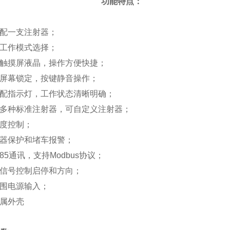
功能特点：
装配一支注射器；
种工作模式选择；
色触摸屏液晶，操作方便快捷；
持屏幕锁定，按键静音操作；
键配指示灯，工作状态清晰明确；
持多种标准注射器，可自定义注射器；
精度控制；
射器保护和堵车报警；
S485通讯，支持Modbus协议；
部信号控制启停和方向；
范围电源输入；
金属外壳