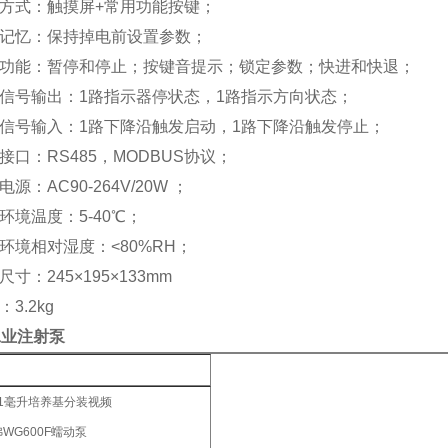
作方式：触摸屏+常用功能按键；
电记忆：保持掉电前设置参数；
他功能：暂停和停止；按键音提示；锁定参数；快进和快退；
态信号输出：1路指示器停状态，1路指示方向状态；
制信号输入：1路下降沿触发启动，1路下降沿触发停止；
信接口：RS485，MODBUS协议；
电源：AC90-264V/20W ；
作环境温度：5-40℃；
作环境相对湿度：<80%RH；
尺寸：245×195×133mm
：3.2kg
工业注射泵
弗1毫升培养基分装视频
WG600F蠕动泵