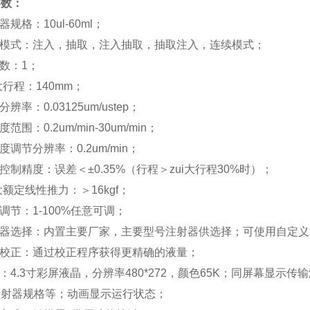
参数：
器规格：10ul-60ml；
作模式：注入，抽取，注入抽取，抽取注入，连续模式；
道数：1；
i大行程：140mm；
分辨率：0.03125um/ustep；
度范围：0.2um/min-30um/min；
速度调节分辨率：0.2um/min；
程控制精度：误差＜±0.35%（行程＞zui大行程30%时）；
i大额定线性推力：＞16kgf；
力调节：1-100%任意可调；
射器选择：内置主要厂家，主要型号注射器供选择；可使用自定
量校正：通过校正程序获得更精确的液量；
示：4.3寸彩屏液晶，分辨率480*272，颜色65K；同屏幕显
注射器规格等；动画显示运行状态；