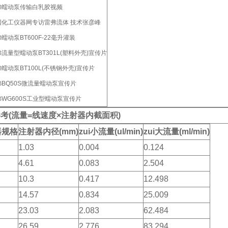
弗蠕动泵传输白乳胶视频
国化工仪器网专访雷弗流体 技术张彦峰
蠕动泵BT600F-22毫升灌装
流量型蠕动泵BT301L(塑料外壳)宣传片
蠕动泵BT100L(不锈钢外壳)宣传片
弗BQ50S微流量蠕动泵宣传片
弗WG600S工业型蠕动泵宣传片
考(流量=线速度×注射器内截面积)
器规格
注射器内径(mm)
zui小流量(ul/min)
zui大流量(ml/min)
1.03
0.004
0.124
4.61
0.083
2.504
10.3
0.417
12.498
14.57
0.834
25.009
23.03
2.083
62.484
26.59
2.776
83.294