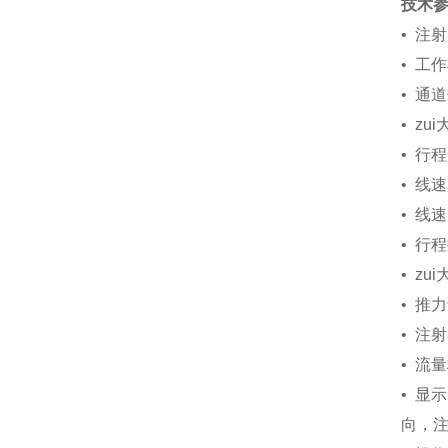
技术
• 注射
• 工
• 通
• zu
• 行程
• 线速
• 线
• 行
• zu
• 推
• 注
• 流
• 显
向，