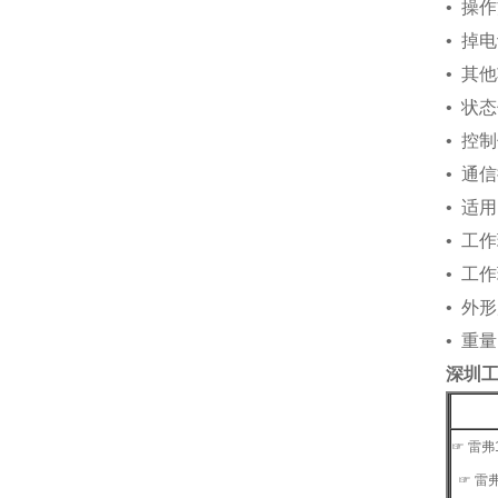
• 操
• 掉
• 其
• 状
• 控
• 通
• 适用
• 工
• 工
• 外形
• 重量
深圳
☞ 雷
☞ 雷弗