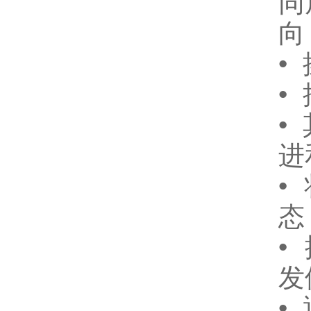
同
向
•
•
•
进
•
态
•
发
•