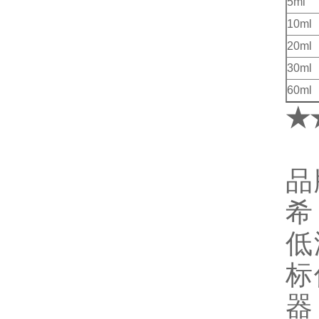
5ml
10ml
20ml
30ml
60ml
★
品
希
低
标
器