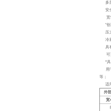
多层
安全
宽气候
“创
压力
冷凝
具有
可选
*具
用于
等；
适用
外部
宽×
800