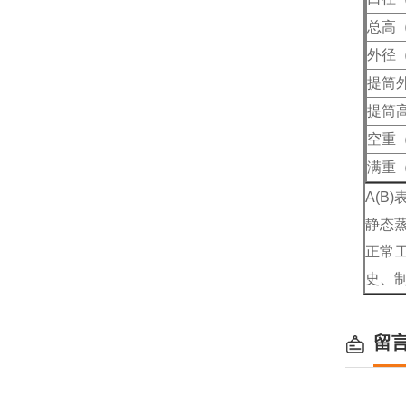
总高
外径
提筒
提筒
空重（
满重（
A(B
静态
正常
史、
留