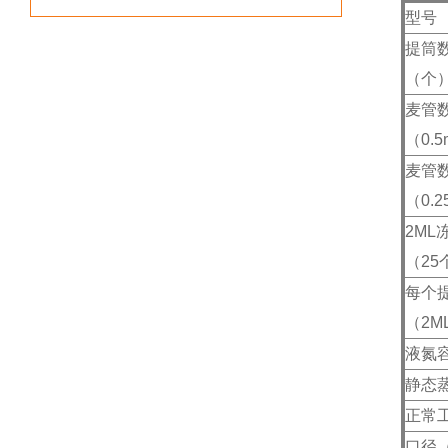
型号
提筒
（个
麦管
（0.5
麦管
（0.2
2M
（25
每个
（2M
液氮
静态蒸
正常
口径