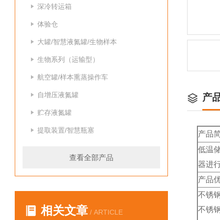
深冷转运箱
体验仓
大罐/智慧液氮罐/生物样本
生物系列（运输型）
航空罐/样本熏蒸操作车
自增压液氮罐
产
贮存液氮罐
提取装置/智慧瓶塞
产品
低温
查看全部产品
器进行
产品
不锈
相关文章
不锈
/ ARTICLE