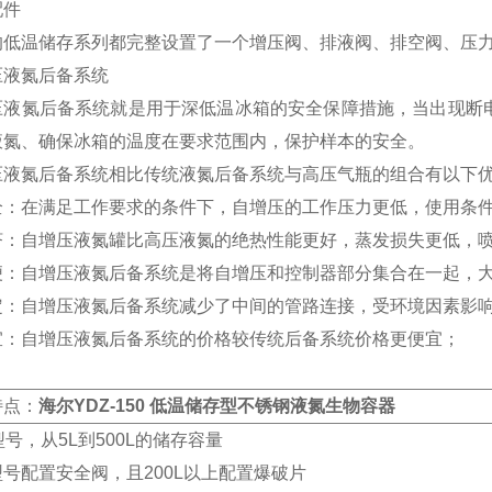
配件
的低温储存系列都完整设置了一个增压阀、排液阀、排空阀、压力
压液氮后备系统
压液氮后备系统就是用于深低温冰箱的安全保障措施，当出现断
液氮、确保冰箱的温度在要求范围内，保护样本的安全。
压液氮后备系统相比传统液氮后备系统与高压气瓶的组合有以下
全：在满足工作要求的条件下，自增压的工作压力更低，使用条
济：自增压液氮罐比高压液氮的绝热性能更好，蒸发损失更低，
便：自增压液氮后备系统是将自增压和控制器部分集合在一起，
定：自增压液氮后备系统减少了中间的管路连接，受环境因素影
宜：自增压液氮后备系统的价格较传统后备系统价格更便宜；
特点：
海尔YDZ-150 低温储存型不锈钢液氮生物容器
型号，从5L到500L的储存容量
号配置安全阀，且200L以上配置爆破片