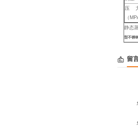
压
（MP
静态
型不锈
留