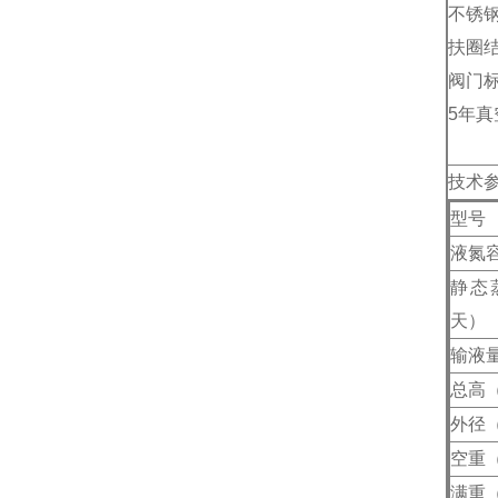
不锈
扶圈
阀门
5年真
技术
型号
液氮
静态
天）
输液量(
总高
外径
空重（
满重（