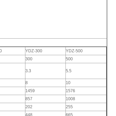
0
YDZ-300
YDZ-500
300
500
3.3
5.5
8
10
1459
1576
857
1008
202
255
448
665