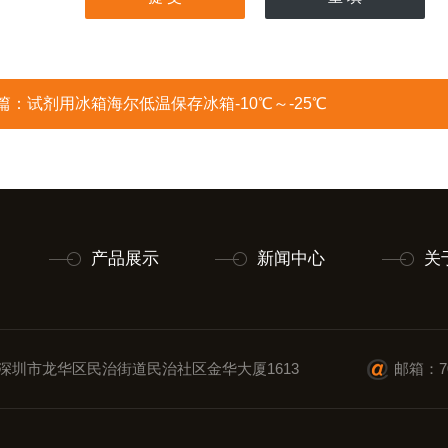
篇：
试剂用冰箱海尔低温保存冰箱-10℃～-25℃
产品展示
新闻中心
关
深圳市龙华区民治街道民治社区金华大厦1613
邮箱：70