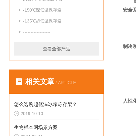
超温
安全
-150℃深低温保存箱
两种
-135℃超低温保存箱
两种
------------------
开机
制冷
查看全部产品
采用
环保
德国
相关文章
/ ARTICLE
高密
蒸发
人性
怎么选购超低温冰箱冻存架？
抽屉
2019-10-10
LE
生物样本网场景方案
宽电