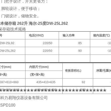
手设计，开关更省力；
设计，便于移动；
设计，储物安全。
储存箱 262升 海尔-25度DW-25L262
保存箱技术规格
号
电压(V/HZ)
输入功率
箱内温度(℃)
DW-25L92
220/50
85
-10~
DW-25L262
220/50
90
-10~
寸(mm)
内部尺寸(mm)
有效容积/(L)
净重/毛重(k
×高)
(宽×深×高)
7×610×860
435×410×635
92
46/
★★★★★★★★★★★★★★★★★★★★★★★★★★★★★★★
7×685×1665
480×462×1430
262
86/
市科力易翔仪器设备有限公司
：SPD100