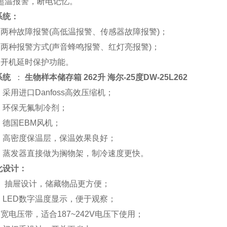
报警，断电记忆。
系统：
故障报警(高低温报警、传感器故障报警)；
报警方式(声音蜂鸣报警、红灯亮报警)；
延时保护功能。
系统
：
生物样本储存箱 262升 海尔-25度DW-25L262
进口Danfoss高效压缩机；
无氟制冷剂；
EBM风机；
度保温层，保温效果良好；
器直接做为搁物架，制冷速度更快。
化设计：
设计，储藏物品更方便；
D数字温度显示，便于观察；
压带，适合187~242V电压下使用；