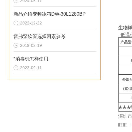
2024-05-11
门把
脚轮
新品介绍变频冰箱DW-30L1280BP
门锁
2022-12-22
生物样本
低温
雷弗泵软管选择因素参考
产品型
2019-02-19
*消毒机怎样使用
2023-09-11
外部尺
(宽×深
59
★★★
65
深圳
旺旺