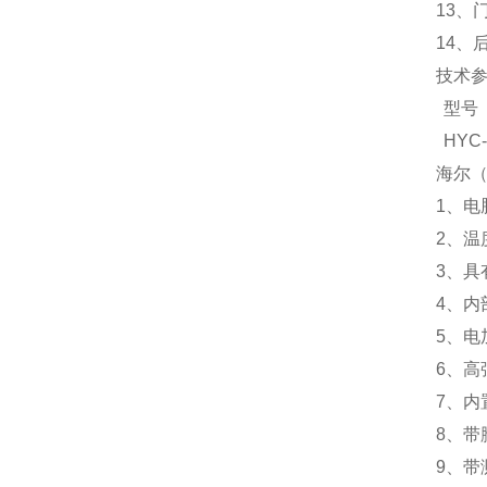
13、
14、
技术
型号
HYC-
海尔（
1、电
2、温
3、
4、内
5、电
6、
7、内
8、带
9、带