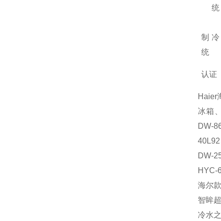
统
制冷
统
认证
Hai
冰箱、三
DW-8
40L9
DW-2
HY
海尔款节
智眸超
冷水之