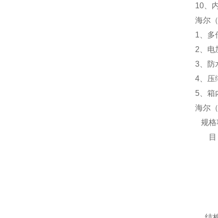
10、
海尔（
1、
2、电
3、防
4、压
5、箱
海尔（
规格
目
结