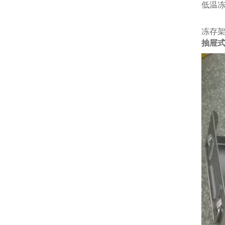
低温冻
冻存架
抽屉