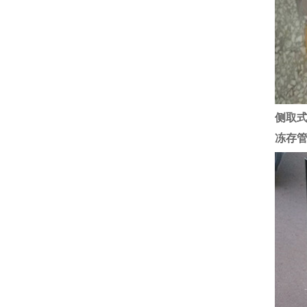
侧取
冻存管