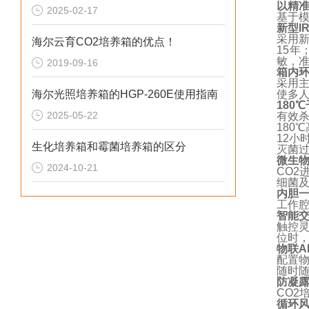
以精
2025-02-17
基于
新型
I
采用
海尔云育CO2培养箱的优点！
15
年
敏，
2019-09-16
箱内
采用
海尔光照培养箱的HGP-260E使用指南
使多
180℃
2025-05-22
有效
180℃
12
小
生化培养箱和霉菌培养箱的区分
灭菌
微生
2024-10-21
CO2
细菌
内胆
工作
智能
触控
位时
物联
A
配置
随时
防凝
CO2
循环