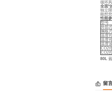
循环
全面*
独立
能想
性能
型号
外部尺
搁板尺
温度
温度
温度
CO2
CO2
80L 
留