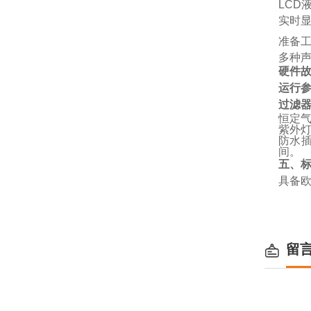
LCD
实时
准备
多种
硬件
运行
过滤
恒定
紫外
防水
间。
五、
具备欧
留