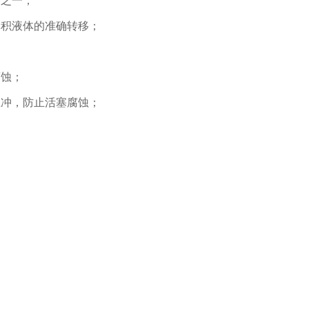
分之一；
体积液体的准确转移；
腐蚀；
上冲，防止活塞腐蚀；
。