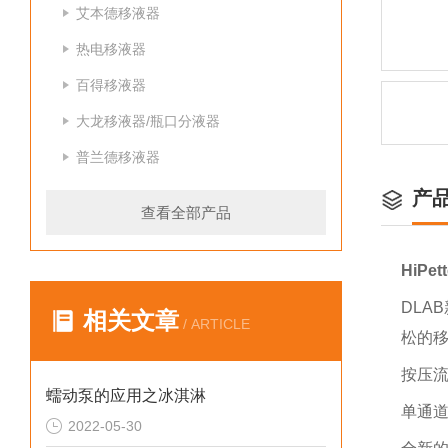
艾本德移液器
热电移液器
百得移液器
大龙移液器/瓶口分液器
普兰德移液器
产
查看全部产品
HiP
DLA
相关文章
/ ARTICLE
松的
按压
蠕动泵的应用之冰淇淋
单通
2022-05-30