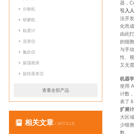
器，Co
分散机
引入
法开
研磨机
化而
粘度计
由此
流变仪
的细胞
与手
氮吹仪
性、视
振荡摇床
又无
旋转蒸发仪
机器
使用
A
查看全部产品
计数，灰
表了 
扩展
大区
相关文章
/ ARTICLE
少细胞
数。