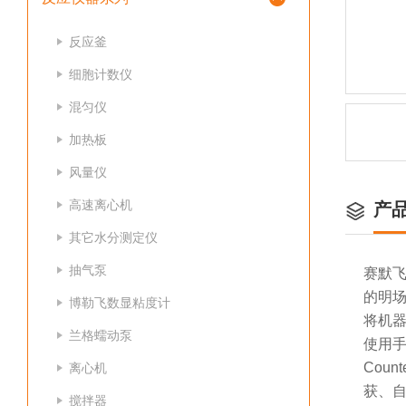
反应釜
细胞计数仪
混匀仪
加热板
风量仪
高速离心机
产
其它水分测定仪
抽气泵
赛默
的明
博勒飞数显粘度计
将机
兰格蠕动泵
使用
Coun
离心机
获、
搅拌器