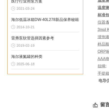
温度
医疗行业用泵方案
温度
2021-03-24
标准
海尔低温冰箱DW-40L278新品保养秘籍
仪器
;
2014-10-21
3mol 
浸泡
雷弗泵软管选择因素参考
样品
2019-02-19
ORP标
海尔液氮罐的种类
AAA电
2025-06-18
挂绳
;
手提
电导
留