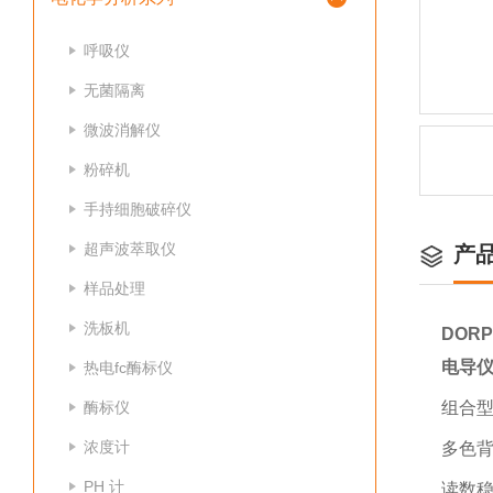
呼吸仪
无菌隔离
微波消解仪
粉碎机
手持细胞破碎仪
超声波萃取仪
产
样品处理
洗板机
DOR
电导
热电fc酶标仪
酶标仪
组合
浓度计
多色
PH 计
读数