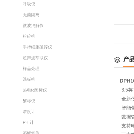
呼吸仪
无菌隔离
微波消解仪
粉碎机
手持细胞破碎仪
超声波萃取仪
产
样品处理
洗板机
DPH
·3.
热电fc酶标仪
·全新
酶标仪
·智能
浓度计
·数据
PH 计
·支持
溶解氧仪