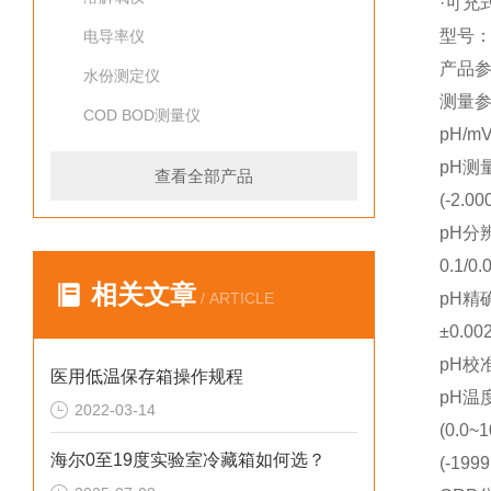
·可充
型号
电导率仪
产品
水份测定仪
测量
COD BOD测量仪
pH/mV
pH测
查看全部产品
(-2.00
pH分
0.1/0.
相关文章
/ ARTICLE
pH精
±0.0
pH校
医用低温保存箱操作规程
pH温
2022-03-14
(0.0~
海尔0至19度实验室冷藏箱如何选？
(-1999