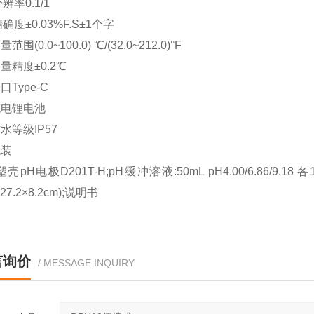
辨率0.1/1
确度±0.03%F.S±1个字
测量范围
(0.0~100.0) ℃/(32.0~212.0)°F
测量精度
±0.2℃
端口
Type-C
充电锂电池
防水等级
IP57
包装
塑壳pH电极D201T-H;pH缓冲溶液:50mL pH4.00/6.86/9.
27.2×8.2cm);说明书
言询价
/ MESSAGE INQUIRY