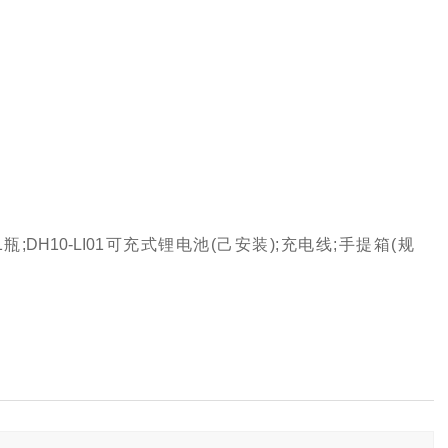
18 各1瓶;DH10-LI01可充式锂电池(己安装);充电线;手提箱(规