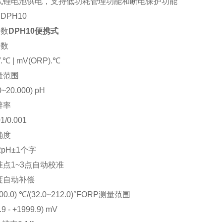
式锂电池供电，支持低功耗管理功能和断电保护功能
：
DPH10
参数
DPH10便携式
参数
.℃ | mV(ORP).℃
量范围
0~20.000) pH
辨率
01/0.001
确度
02pH±1个字
准点1~3点自动校准
度自动补偿
100.0) ℃/(32.0~212.0)°FORP测量范围
.9 - +1999.9) mV