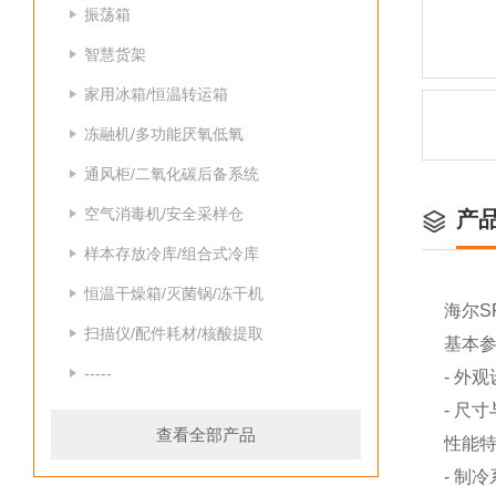
振荡箱
智慧货架
家用冰箱/恒温转运箱
冻融机/多功能厌氧低氧
通风柜/二氧化碳后备系统
空气消毒机/安全采样仓
产
样本存放冷库/组合式冷库
恒温干燥箱/灭菌锅/冻干机
海尔
S
扫描仪/配件耗材/核酸提取
基本
-----
- 外
- 尺
查看全部产品
性能
- 制