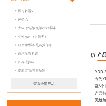
深冷转运箱
体验仓
大罐/智慧液氮罐/生物样本
生物系列（运输型）
航空罐/样本熏蒸操作车
自增压液氮罐
产
贮存液氮罐
提取装置/智慧瓶塞
YDD
专为Y
查看全部产品
至6个
产晶
无缝