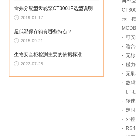
典型
雷弗分配型齿轮泵CT3001F选型说明
CT30
2019-01-17
示，
MOD
超低温保存箱有哪些特点？
·
可安
2015-09-21
· 适
生物安全柜检测主要的依据标准
· 无
2022-07-28
· 磁
· 无
· 数
· LF
· 转
· 定
· 外
· R