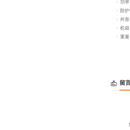
· 功
· 防护
· 外形
· 机
· 重量
留