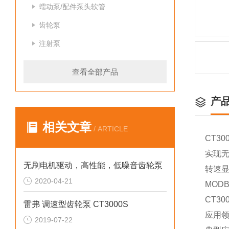
蠕动泵/配件泵头软管
齿轮泵
注射泵
查看全部产品
产
相关文章
/ ARTICLE
CT3
实现
无刷电机驱动，高性能，低噪音齿轮泵
转速
2020-04-21
MOD
CT3
雷弗 调速型齿轮泵 CT3000S
应用
2019-07-22