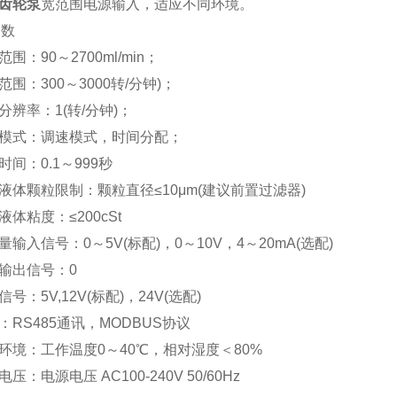
齿轮泵
宽范围电源输入，适应不同环境。
参数
范围：90～2700ml/min；
范围：300～3000转/分钟)；
速分辨率：1(转/分钟)；
作模式：调速模式，时间分配；
时间：0.1～999秒
输液体颗粒限制：颗粒直径≤10μm(建议前置过滤器)
液体粘度：≤200cSt
拟量输入信号：0～5V(标配)，0～10V，4～20mA(选配)
速输出信号：0
信号：5V,12V(标配)，24V(选配)
讯：RS485通讯，MODBUS协议
作环境：工作温度0～40℃，相对湿度＜80%
电压：电源电压 AC100-240V 50/60Hz