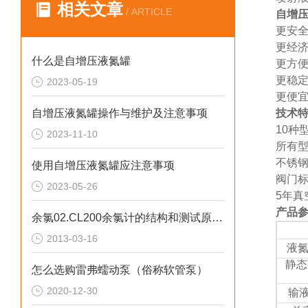
相关文章
/ ARTICLE
自增
更安
更经
什么是自增压液氮罐
更方
更稳
2023-05-19
更便
自增压液氮罐操作与维护及注意事项
技术
10种
2023-11-10
所有
不锈
使用自增压液氮罐应注意事项
阀门
2023-05-26
5年真
产品
余氯02.CL200余氯计的结构和测试原理是什么？
2013-03-16
液氮
静态
怎么选购雷弗蠕动泵（俗称软管泵）
2020-12-30
输液