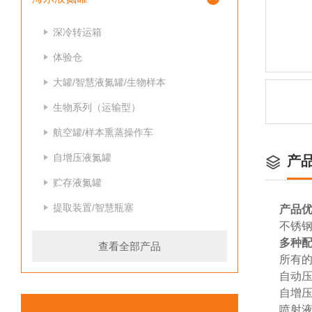
深冷转运箱
体验仓
大罐/智慧液氮罐/生物样本
生物系列（运输型）
航空罐/样本熏蒸操作车
自增压液氮罐
产
贮存液氮罐
提取装置/智慧瓶塞
产品
不锈
多种
查看全部产品
所有的
自动
自增
喷射