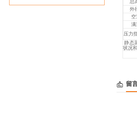
总
外
空
满
压力指
静态
状况
留