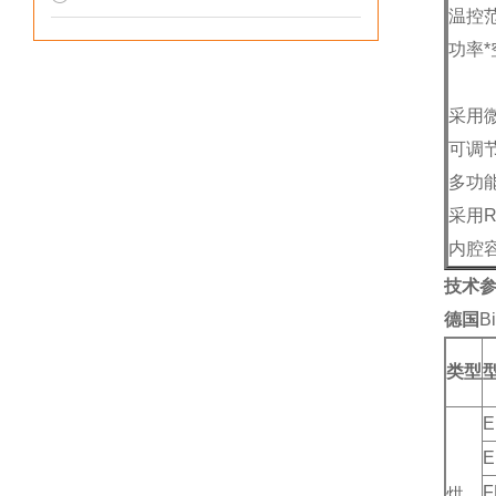
温控范
功率
采用
可调
多功
采用R
内腔容
技术
德国
B
类型
E
E
F
烘