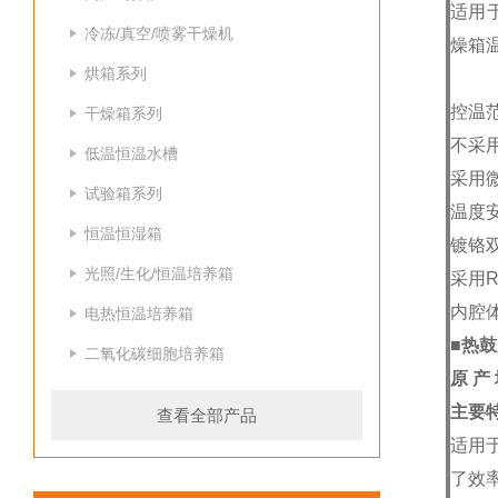
适用
冷冻/真空/喷雾干燥机
燥箱
烘箱系列
控温范
干燥箱系列
不采
低温恒温水槽
采用
试验箱系列
温度
恒温恒湿箱
镀铬
光照/生化/恒温培养箱
采用R
内腔体
电热恒温培养箱
■
热鼓
二氧化碳细胞培养箱
原 产
主要
查看全部产品
适用
了效