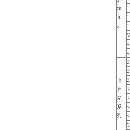
F
箱
系
F
列
F
M
V
V
B
B
B
培
K
养
箱
K
系
列
K
C