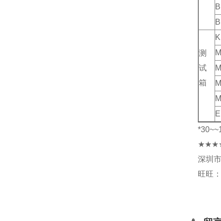
B
B
K
测
试
M
箱
M
M
E
*30
~~
★★★
深圳
旺旺