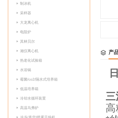
制冰机
采样器
大龙离心机
电阻炉
其林贝尔
湘仪离心机
产
热老化试验箱
水浴锅
霉菌/co2/隔水式培养箱
低温培养箱
三
冷却水循环装置
高
高温马弗炉
冷冻/真空/喷雾干燥机