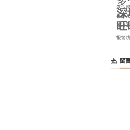
多
水位
深
检测
旺
过滤
报警
留