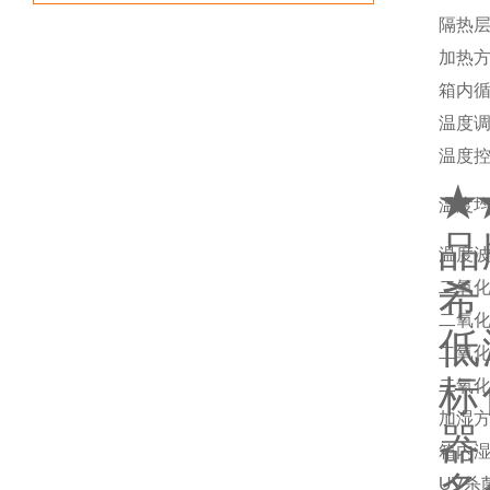
隔热
加热
箱内
温度
温度
★
温度
品
温度
希
二氧
二氧
低
二氧
标
二氧
加湿
器
箱内
UV杀