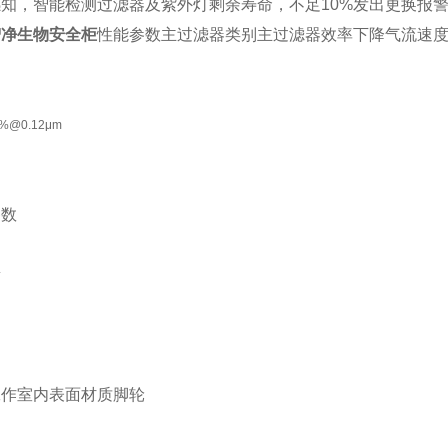
知，智能检测过滤器及紫外灯剩余寿命，不足10%发出更换报
智净生物安全柜
性能参数
主过滤器类别主过滤器效率下降气流速度(m
5%@0.12μm
参数
量
工作室内表面材质脚轮