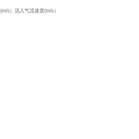
警
/s）流入气流速度(m/s）