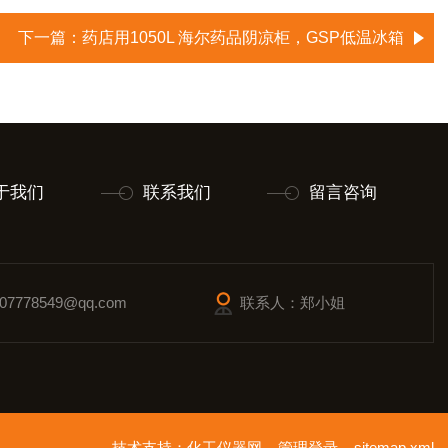
下一篇：
药店用1050L 海尔药品阴凉柜，GSP低温冰箱
于我们
联系我们
留言咨询
7778549@qq.com
联系人：郑小姐
技术支持：
化工仪器网
管理登录
sitemap.xml