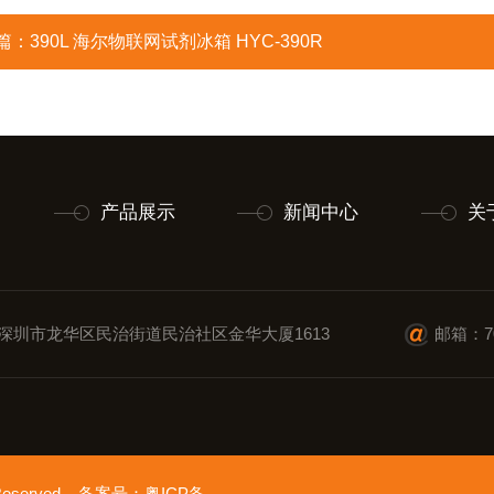
篇：
390L 海尔物联网试剂冰箱 HYC-390R
产品展示
新闻中心
关
深圳市龙华区民治街道民治社区金华大厦1613
邮箱：70
 Reserved 备案号：
粤ICP备