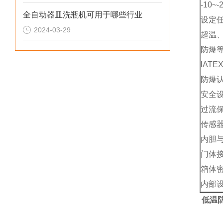
-10~
全自动器皿洗瓶机可用于哪些行业
设定
2024-03-29
超温
防爆等级
lATE
防爆认
安全
过流
传感
内胆
门体接
箱体
内部设
低温防