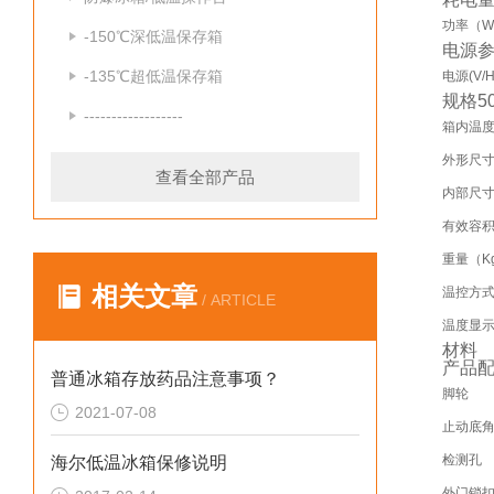
功率（
-150℃深低温保存箱
电源
-135℃超低温保存箱
电源(V/H
规格50
------------------
箱内温
外形尺寸
查看全部产品
内部尺寸
有效容积
重量（K
相关文章
温控方
/ ARTICLE
温度显
材料
产品
普通冰箱存放药品注意事项？
脚轮
2021-07-08
止动底
检测孔
海尔低温冰箱保修说明
外门锁