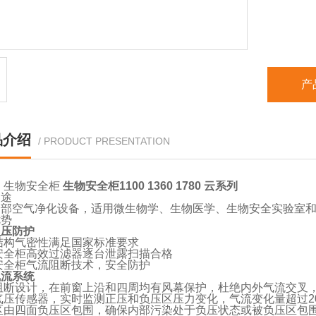
产
品介绍
/ PRODUCT PRESENTATION
列
生物安全柜
生物安全柜1100 1360 1780 云系列
用途
局部空气净化设备，适用微生物学、生物医学、生物安全实验室
优势
负压防护
结构气密性满足国家标准要求
安全柜高效过滤器逐台泄露扫描合格
安全柜气流阻断技术，安全防护
气流系统
阻断设计，在前窗上沿和四周均有风幕保护，杜绝内外气流交叉
气压传感器，实时监测正压和负压区压力变化，气流变化量超过2
区由四面负压区包围，确保内部污染处于负压状态或被负压区包