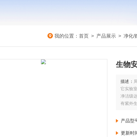
我的位置：
首页
>
产品展示
>
净化/
生物安全
描述：
它实验
净洁级达
有紫外生物
底架配
可选配
产品型
柜体结
不受污
更新时