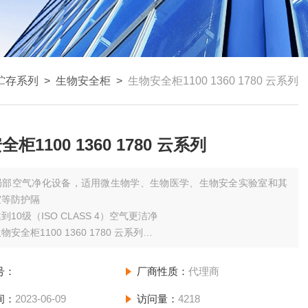
贮存系列
>
生物安全柜
>
生物安全柜1100 1360 1780 云系列
柜1100 1360 1780 云系列
局部空气净化设备，适用微生物学、生物医学、生物安全实验室和其
室等防护隔
到10级（ISO CLASS 4）空气更洁净
安全柜1100 1360 1780 云系列
置可调高度底脚，无裸露螺纹，免积尘污染
水阀、气阀、防倒灌风阀等多种配件
号：
厂商性质：
代理商
构气密性满足国家标准要求工作区由四面负压区包围，保证操作人员
染
间：
2023-06-09
访问量：
4218