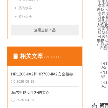
l
采用品
l
净等级
蒸馏水器
设备
l
高强
超纯水器
l
具备
l
污染扩
人性
l
前操
查看全部产品
l
底架
l
可选
生物安全
产品
产品
相关文章
/ ARTICLE
HR1
IIA2
HR1
HR1200-IIA2和HR700-IIA2安全柜参数对比
IA2
2025-05-19
HR1
IIA2
海尔生物安全柜的卖点
2025-04-23
留