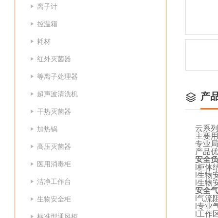
离子计
控温箱
耗材
红外灭菌器
等离子处理器
超声波清洗机
产
干热灭菌器
云系
加热锅
主要
专业
高压灭菌器
产品
安全
医用消毒柜
l
柜体
l
生物
洁净工作台
l
生物
安全
l
气流
生物安全柜
l
专业
l
工作
标准型通风柜