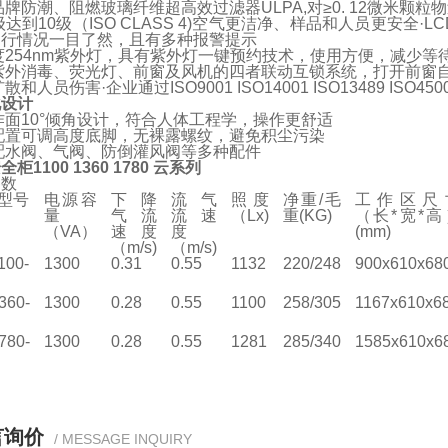
牌防潮、阻燃玻璃纤维超高效过滤器ULPA,对≥0. 12微米颗粒物过滤
达到10级（ISO CLASS 4)空气更洁净、样品和人员更安
运行情况一目了然，且有多种报警提示
度254nm紫外灯，具有紫外灯一键预约技术，使用方便，减少等
紫外消毒、荧光灯、前窗及风机的四者联动互锁系统，打开前窗
散和人员伤害·企业通过ISO9001 ISO14001 ISO13489 ISO45
化设计
作面10°倾角设计，符合人体工程学，操作更舒适
配置可调高度底脚，无裸露螺纹，避免积尘污染
配水阀、气阀、防倒灌风阀等多种配件
柜1100 1360 1780 云系列
参数
型号
电源容
下降
流气
照
度
净重
/毛
工作区尺
量
气流
流速
（Lx)
重
(KG)
（长
*
宽
*
高
（VA
）
速度
度
(mm)
（m/s)
（m/s)
100-
1300
0.31
0.55
1132
220/248
900x610x68
360-
1300
0.28
0.55
1100
258/305
1167x610x6
780-
1300
0.28
0.55
1281
285/340
1585x610x6
言询价
/ MESSAGE INQUIRY