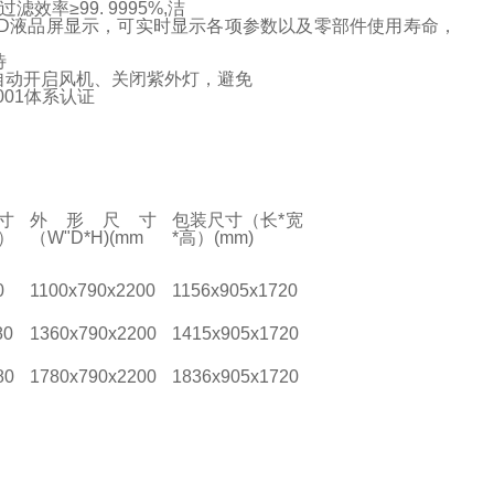
效率≥99. 9995%,洁
全·LCD液品屏显示，可实时显示各项参数以及零部件使用寿命，
待
自动开启风机、关闭紫外灯，避免
0001体系认证
寸
外形尺寸
包装尺寸（长
*
宽
）
（W"D*H)(mm
*
高）(mm)
0
1100x790x2200
1156x905x1720
80
1360x790x2200
1415x905x1720
80
1780x790x2200
1836x905x1720