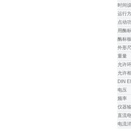
时间
运行
点动
用酶
酶标
外形
重量
允许
允许
DIN 
电压
频率
仪器
直流
电流