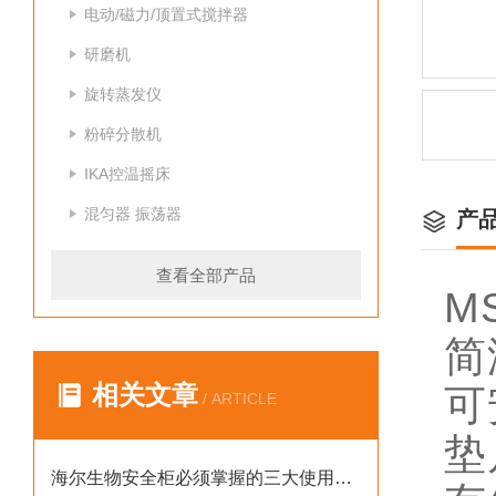
电动/磁力/顶置式搅拌器
研磨机
旋转蒸发仪
粉碎分散机
IKA控温摇床
混匀器 振荡器
产
查看全部产品
MS
简
相关文章
可
/ ARTICLE
垫
海尔生物安全柜必须掌握的三大使用要点