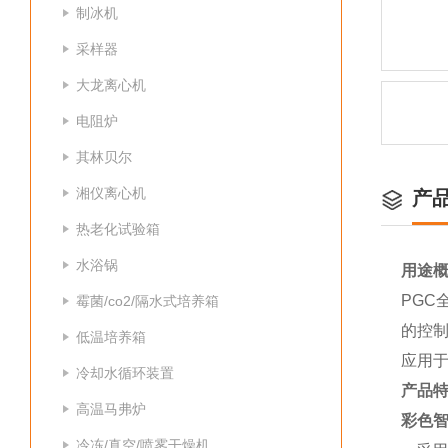
制冰机
采样器
大龙离心机
电阻炉
其林贝尔
湘仪离心机
产
热老化试验箱
水浴锅
用途
PG
霉菌/co2/隔水式培养箱
的控
低温培养箱
应用
冷却水循环装置
产品
高温马弗炉
彩色
冷冻/真空/喷雾干燥机