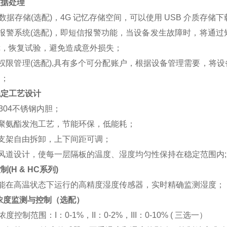
数据处理
B数据存储(选配)，4G 记忆存储空间，可以使用 USB 介质存储
线报警系统(选配)，即短信报警功能，当设备发生故障时，将通
障，恢复试验，避免造成意外损失；
权限管理(选配),具有多个可分配账户，根据设备管理需要，将
户；
稳定工艺设计
S304不锈钢内胆；
机聚氨酯发泡工艺，节能环保，低能耗；
支架自由拆卸，上下间距可调；
风道设计，使每一层隔板的温度、湿度均匀性保持在稳定范围内;
控制
(H & HC系列)
用能在高温状态下运行的高精度湿度传感器，实时精确监测湿度；
 浓度监测与控制（选配）
浓度控制范围：I：0-1%，II：0-2%，III：0-10% ( 三选一）