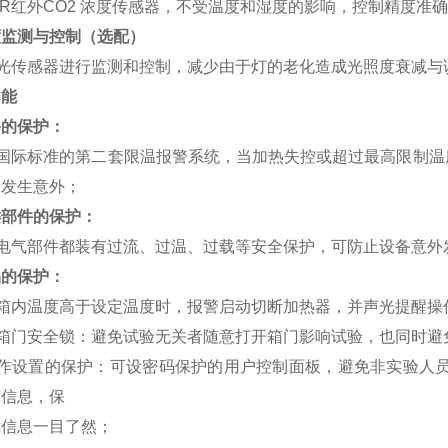
IR红外CO2 浓度传感器，不受温度和湿度的影响，控制精度准
度监测与控制（选配）
用光传感器进行监测和控制，减少由于灯的老化造成光照度衰减与
功能
备的保护：
合国际标准的第二套限温报警系统，当加热失控或超过最高限制温
不发生意外；
键部件的保护：
键电气部件都装有过流、过温、过载等安全保护，可防止设备意外
品的保护：
有箱内温度高于设定温度时，报警启动切断加热器，并声光提醒操
箱门安全锁：避免试验无关者随意打开箱门影响试验，也同时避
操作设置的保护：可设密码保护的用户控制面板，避免非实验人员
障信息，保
障信息一目了然；