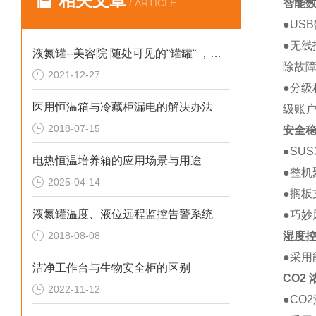
相关文章
/ ARTICLE
智能
●US
●无
液氮罐--美容院 随处可见的“罐罐“ ，是干什么的呢？
除故
2021-12-27
●分级
医用恒温箱与冷藏柜漏电的解决办法
级账
2018-07-15
安全
●SU
电热恒温培养箱的应用场景与用途
●整
2025-04-14
●搁板
液氮罐温度、液位远程监控告警系统
●巧妙
2018-08-08
湿度
●采
洁净工作台与生物安全柜的区别
CO2
2022-11-12
●CO2