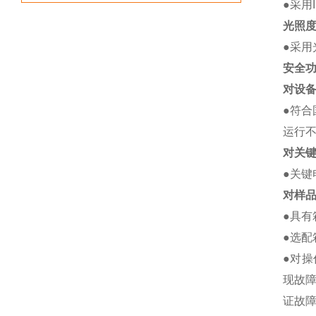
●采用
光照
●采
安全
对设
●符
运行
对关
●关
对样
●具
●选配
●对
现故
证故