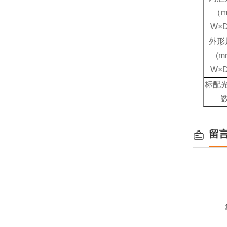
（
m
W×
外形
(m
W×
标配
留