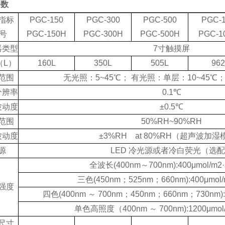
参数
指标
PGC-150
PGC-300
PGC-500
PGC-1
型号
PGC-150H
PGC-300H
PGC-500H
PGC-1
器类型
7寸触摸屏
（
L）
160L
350L
505L
962
范围
无光照：
5~45℃； 有光照：单层：10~45℃；
分辨率
0.1℃
波动度
±0.5℃
范围
50%RH~90%RH
波动度
±3%RH at 80%RH（超声波加
源
LED 冷光源或者冷白荧光（选
全波长
(400nm～700nm):400μmol/m2·
三色
(450nm；525nm；660nm):400μmol/
强度
四色
(400nm ～ 700nm；450nm；660nm；730nm):4
单色高照度（
400nm ～ 700nm):1200μmol
尺寸