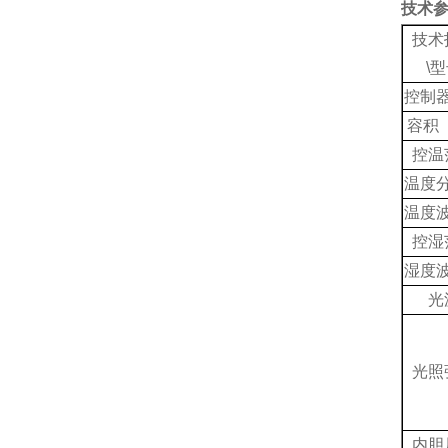
技术
技术
\
控制
容积
控温
温度
温度
控湿
湿度
光
光照
内胆