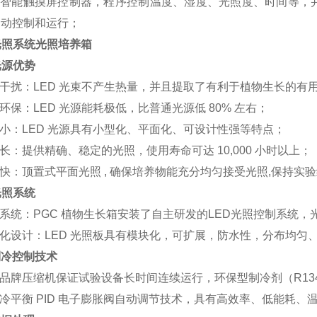
采用智能触摸屏控制器，程序控制温度、湿度、光照度、时间等，
自动控制和运行；
光照系统
光照培养箱
光源优势
热干扰：LED 光束不产生热量，并且提取了有利于植物生长的有
能环保：LED 光源能耗极低，比普通光源低 80% 左右；
积小：LED 光源具有小型化、平面化、可设计性强等特点；
命长：提供精确、稳定的光照，使用寿命可达 10,000 小时以上；
应快：顶置式平面光照 , 确保培养物能充分均匀接受光照,保持实
光照系统
制系统：PGC 植物生长箱安装了自主研发的LED光照控制系统
块化设计：LED 光照板具有模块化，可扩展，防水性，分布均匀
制冷控制技术
际品牌压缩机保证试验设备长时间连续运行，环保型制冷剂（R13
用冷平衡 PID 电子膨胀阀自动调节技术，具有高效率、低能耗、