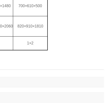
×1480
700×610×500
0×2060
820×910×1810
1×2