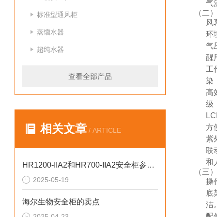
气
（二
标准型通风柜
风
蒸馏水器
环
气
超纯水器
醒
工
查看全部产品
染
高
级
L
相关文章
方
/ ARTICLE
紫
联
和
HR1200-IIA2和HR700-IIA2安全柜参数对比
（三
2025-05-19
操
底
海尔生物安全柜的卖点
洁
配
2025-04-23