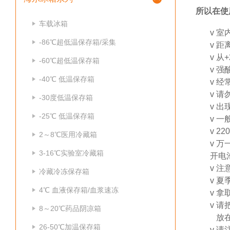
所以在使
车载冰箱
v
室
-86℃超低温保存箱/采集
v
距
v
从
-60℃超低温保存箱
v
强
-40℃ 低温保存箱
v
经
v
请
-30度低温保存箱
v
出
-25℃ 低温保存箱
v
一
v
2
2～8℃医用冷藏箱
v
万
3-16℃实验室冷藏箱
开电
v
注
冷藏冷冻保存箱
v
夏
4℃ 血液保存箱/血浆速冻
v
拿
v
请
8～20℃药品阴凉箱
放在
26-50℃加温保存箱
v
请