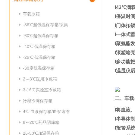
l
43
℃满
车载冰箱
l
保温时
-86℃超低温保存箱/采集
l
门体扣
l
一体式
-60℃超低温保存箱
l
聚氨酯
-40℃ 低温保存箱
l
滚塑箱
-25℃ 低温保存箱
l
多功能
-30度低温保存箱
l
温显仪
2～8℃医用冷藏箱
3-16℃实验室冷藏箱
二、车载
冷藏冷冻保存箱
l
将血液
4℃ 血液保存箱/血浆速冻
l
半导体
8～20℃药品阴凉箱
l
报警系
26-50℃加温保存箱