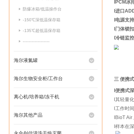
l
PCM冰
防爆冰箱/低温操作台
l
进口AD
-150℃深低温保存箱
l
电源支持
l
门体锁
-135℃超低温保存箱
l
冷链监
------------------
海尔液氮罐
海尔生物安全柜/工作台
三 便携
l
便携式
离心机/培养箱/冻干机
l
其轻量
l
工作时
海尔其他产品
l
BioT 
l
样本在深
永合创信清洗干燥灭菌