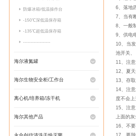
6、落地
防爆冰箱/低温操作台
7、当有
-150℃深低温保存箱
8、一般
-135℃超低温保存箱
9、供电电
------------------
10、当
池开关、
海尔液氮罐
11、注
12、夏
海尔生物安全柜/工作台
13、存
14、注
离心机/培养箱/冻干机
度不会上
15、注
海尔其他产品
上面的灰
16、不
17、要
永合创信清洗干燥灭菌