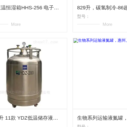
海尔恒温恒湿箱HHS-256 电子测试箱
型号：
More
More
5-500升 11款 YDZ低温储存液氮罐负190度
型号：